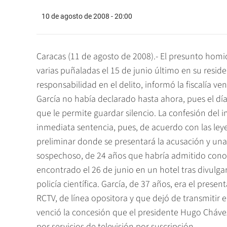
10 de agosto de 2008 - 20:00
Caracas (11 de agosto de 2008).- El presunto homic
varias puñaladas el 15 de junio último en su resid
responsabilidad en el delito, informó la fiscalía v
García no había declarado hasta ahora, pues el dí
que le permite guardar silencio. La confesión del 
inmediata sentencia, pues, de acuerdo con las le
preliminar donde se presentará la acusación y una 
sospechoso, de 24 años que habría admitido conoc
encontrado el 26 de junio en un hotel tras divulgar
policía científica. García, de 37 años, era el prese
RCTV, de línea opositora y que dejó de transmitir
venció la concesión que el presidente Hugo Cháve
por servicios de televisión por suscripción.